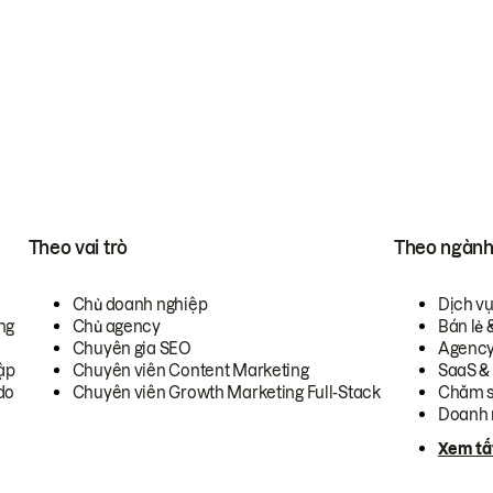
Theo vai trò
Theo ngàn
Chủ doanh nghiệp
Dịch v
ng
Chủ agency
Bán lẻ 
Chuyên gia SEO
Agenc
ập
Chuyên viên Content Marketing
SaaS &
do
Chuyên viên Growth Marketing Full-Stack
Chăm s
Doanh 
Xem tấ