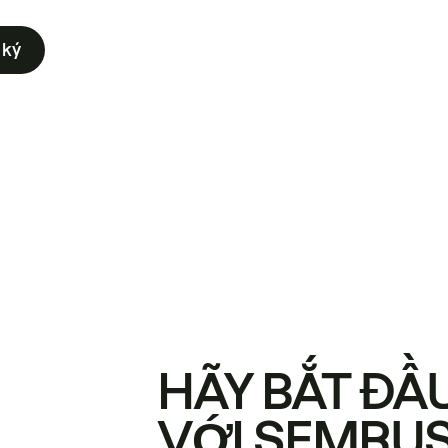
 ký
HÃY BẮT ĐẦ
VỚI SEMRU