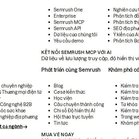
Semrush One
Nghiên cứu 
Enterprise
Phân tích đố
Semrush MCP
Phân tích th
Semrush API
SEO địa phư
Dữ liệu của chúng tôi
Ý kiến của A
Yêu cầu demo
Phân tích B
KẾT NỐI SEMRUSH MCP VỚI AI
Dữ liệu về lưu lượng truy cập, độ hiển thị 
h
Phát triển cùng Semrush
Khám phá cá
ụ chuyên nghiệp
Blog
Kiểm tra 
& Thương mại điện tử
Cơ sở kiến thức
Kiểm tra
y
Học viện
Kiểm tra
 Công nghệ B2B
Câu chuyên thành công
Từ khóa
óc sức khỏe
Chỉ số Độ hiển thị AI
Kiểm tra
nghiệp địa phương
Hội thảo trực tuyến
Trang we
Tin tức
Khám ph
t cả ngành
MUA VÉ NGAY