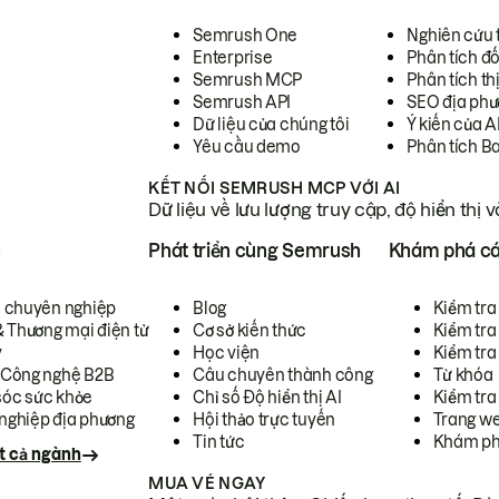
Semrush One
Nghiên cứu 
Enterprise
Phân tích đố
Semrush MCP
Phân tích th
Semrush API
SEO địa phư
Dữ liệu của chúng tôi
Ý kiến của A
Yêu cầu demo
Phân tích B
KẾT NỐI SEMRUSH MCP VỚI AI
Dữ liệu về lưu lượng truy cập, độ hiển thị 
h
Phát triển cùng Semrush
Khám phá cá
ụ chuyên nghiệp
Blog
Kiểm tra 
& Thương mại điện tử
Cơ sở kiến thức
Kiểm tra
y
Học viện
Kiểm tra
 Công nghệ B2B
Câu chuyên thành công
Từ khóa
óc sức khỏe
Chỉ số Độ hiển thị AI
Kiểm tra
nghiệp địa phương
Hội thảo trực tuyến
Trang we
Tin tức
Khám ph
t cả ngành
MUA VÉ NGAY