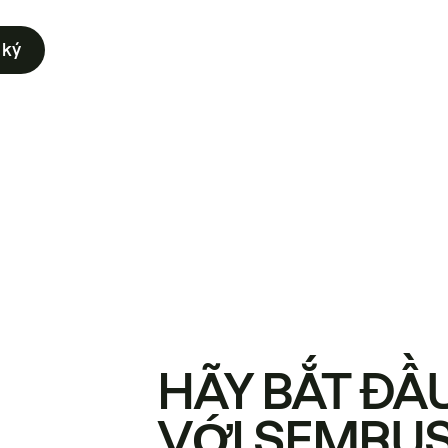
 ký
HÃY BẮT ĐẦ
VỚI SEMRU