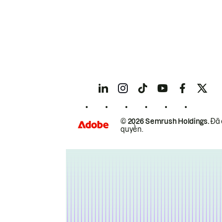
© 2026 Semrush Holdings.
Đã 
quyền.