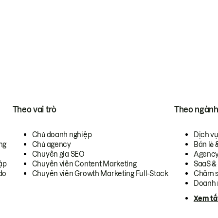
Theo vai trò
Theo ngàn
Chủ doanh nghiệp
Dịch v
ng
Chủ agency
Bán lẻ 
Chuyên gia SEO
Agenc
ập
Chuyên viên Content Marketing
SaaS &
do
Chuyên viên Growth Marketing Full-Stack
Chăm s
Doanh 
Xem tấ