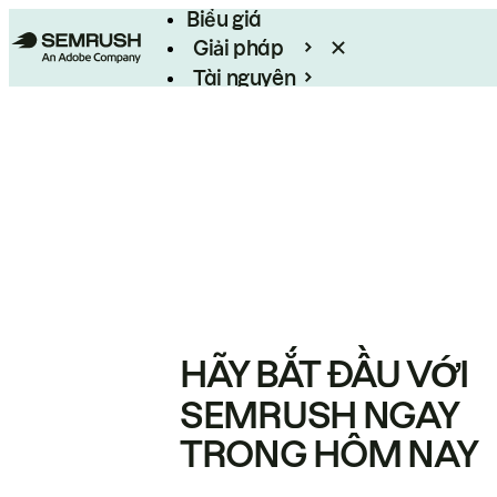
Biểu giá
Giải pháp
Tài nguyên
Enterprise
HÃY BẮT ĐẦU VỚI
SEMRUSH NGAY
TRONG HÔM NAY