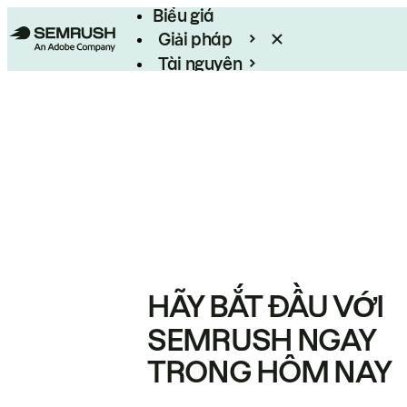
Biểu giá
Giải pháp
Tài nguyên
Enterprise
HÃY BẮT ĐẦU VỚI
SEMRUSH NGAY
TRONG HÔM NAY