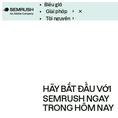
Biểu giá
Giải pháp
Tài nguyên
Enterprise
HÃY BẮT ĐẦU VỚI
SEMRUSH NGAY
TRONG HÔM NAY