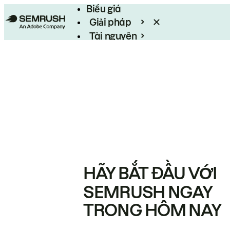
Biểu giá
Giải pháp
Tài nguyên
Enterprise
HÃY BẮT ĐẦU VỚI
SEMRUSH NGAY
TRONG HÔM NAY