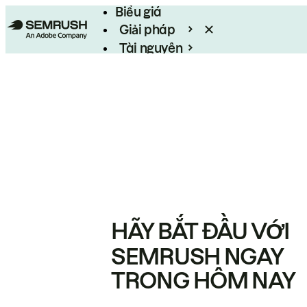
Biểu giá
Giải pháp
Tài nguyên
Enterprise
HÃY BẮT ĐẦU VỚI
SEMRUSH NGAY
TRONG HÔM NAY