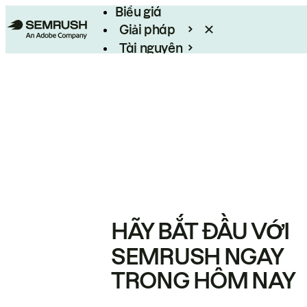
Biểu giá
Giải pháp
Tài nguyên
Enterprise
HÃY BẮT ĐẦU VỚI
SEMRUSH NGAY
TRONG HÔM NAY