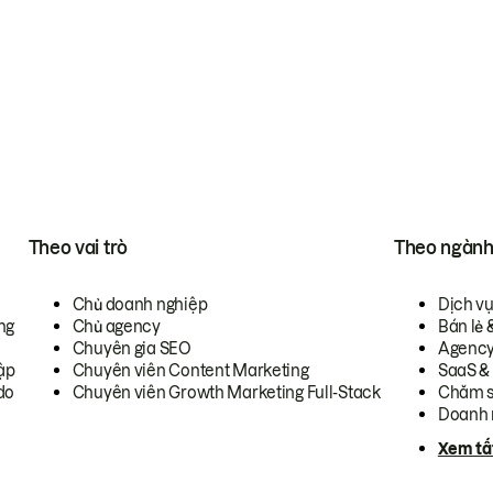
Theo vai trò
Theo ngàn
Chủ doanh nghiệp
Dịch v
ng
Chủ agency
Bán lẻ 
Chuyên gia SEO
Agenc
ập
Chuyên viên Content Marketing
SaaS &
do
Chuyên viên Growth Marketing Full-Stack
Chăm s
Doanh 
Xem tấ