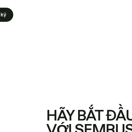
 ký
HÃY BẮT ĐẦ
VỚI SEMRU