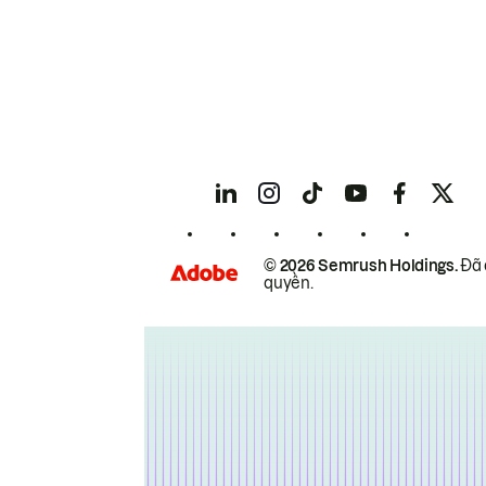
© 2026 Semrush Holdings.
Đã 
quyền.