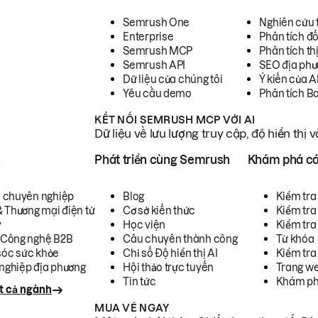
Semrush One
Nghiên cứu 
Enterprise
Phân tích đố
Semrush MCP
Phân tích th
Semrush API
SEO địa phư
Dữ liệu của chúng tôi
Ý kiến của A
Yêu cầu demo
Phân tích B
KẾT NỐI SEMRUSH MCP VỚI AI
Dữ liệu về lưu lượng truy cập, độ hiển thị 
h
Phát triển cùng Semrush
Khám phá cá
ụ chuyên nghiệp
Blog
Kiểm tra 
& Thương mại điện tử
Cơ sở kiến thức
Kiểm tra
y
Học viện
Kiểm tra
 Công nghệ B2B
Câu chuyên thành công
Từ khóa
óc sức khỏe
Chỉ số Độ hiển thị AI
Kiểm tra
nghiệp địa phương
Hội thảo trực tuyến
Trang we
Tin tức
Khám ph
t cả ngành
MUA VÉ NGAY