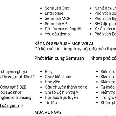
Semrush One
Nghiên cứu 
Enterprise
Phân tích đố
Semrush MCP
Phân tích th
Semrush API
SEO địa phư
Dữ liệu của chúng tôi
Ý kiến của A
Yêu cầu demo
Phân tích B
KẾT NỐI SEMRUSH MCP VỚI AI
Dữ liệu về lưu lượng truy cập, độ hiển thị 
h
Phát triển cùng Semrush
Khám phá cá
ụ chuyên nghiệp
Blog
Kiểm tra 
& Thương mại điện tử
Cơ sở kiến thức
Kiểm tra
y
Học viện
Kiểm tra
 Công nghệ B2B
Câu chuyên thành công
Từ khóa
óc sức khỏe
Chỉ số Độ hiển thị AI
Kiểm tra
nghiệp địa phương
Hội thảo trực tuyến
Trang we
Tin tức
Khám ph
t cả ngành
MUA VÉ NGAY