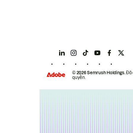
© 2026 Semrush Holdings.
Đã 
quyền.