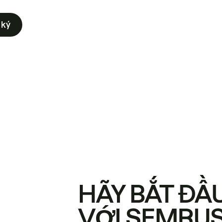
 ký
HÃY BẮT ĐẦ
VỚI SEMRU