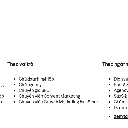
Theo vai trò
Theo ngàn
Chủ doanh nghiệp
Dịch v
ng
Chủ agency
Bán lẻ 
Chuyên gia SEO
Agenc
ập
Chuyên viên Content Marketing
SaaS &
do
Chuyên viên Growth Marketing Full-Stack
Chăm s
Doanh 
Xem tấ