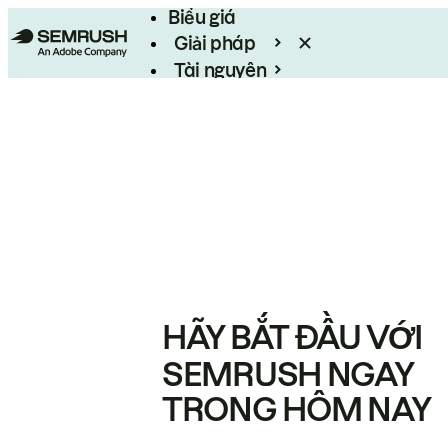
Biểu giá
Giải pháp
Tài nguyên
Enterprise
HÃY BẮT ĐẦU VỚI
SEMRUSH NGAY
TRONG HÔM NAY