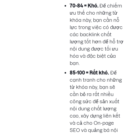
70-84 = Khó.
Để chiếm
ưu thế cho những từ
khóa này, bạn cần nỗ
lực trong việc có được
các backlink chất
lượng tốt hơn để hỗ trợ
nội dung được tối ưu
hóa và đặc biệt của
bạn.
85-100 = Rất khó.
Để
cạnh tranh cho những
từ khóa này, bạn sẽ
cần bỏ ra rất nhiều
công sức để sản xuất
nội dung chất lượng
cao, xây dựng liên kết
và cả cho On-page
SEO và quảng bá nội