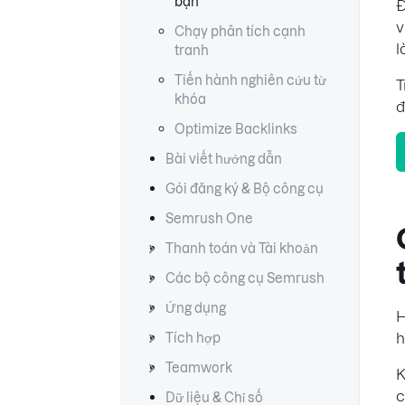
bạn
Đ
v
Chạy phân tích cạnh
l
tranh
Tiến hành nghiên cứu từ
T
khóa
đ
Optimize Backlinks
Bài viết hướng dẫn
Gói đăng ký & Bộ công cụ
Semrush One
Thanh toán và Tài khoản
Các bộ công cụ Semrush
Ứng dụng
H
h
Tích hợp
Teamwork
K
c
Dữ liệu & Chỉ số