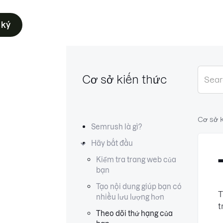
 ký
Cơ sở kiến thức
Cơ sở 
Semrush là gì?
Hãy bắt đầu
Kiểm tra trang web của
bạn
Tạo nội dung giúp bạn có
T
nhiều lưu lượng hơn
t
Theo dõi thứ hạng của