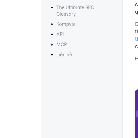
c
The Ultimate SEO
q
Glossary
Đ
Kompyte
t
API
t
MCP
c
Liên hệ
P