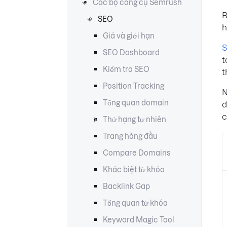
Các bộ công cụ Semrush
B
SEO
h
Giá và giới hạn
SEO Dashboard
t
Kiểm tra SEO
t
Position Tracking
N
Tổng quan domain
đ
c
Thứ hạng tự nhiên
Trang hàng đầu
Compare Domains
Khác biệt từ khóa
Backlink Gap
Tổng quan từ khóa
Keyword Magic Tool