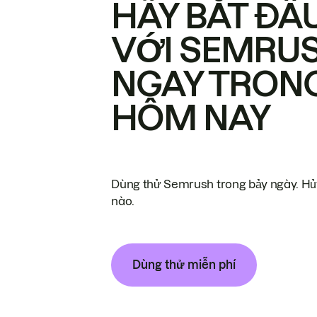
HÃY BẮT ĐẦ
VỚI SEMRU
NGAY TRON
HÔM NAY
Dùng thử Semrush trong bảy ngày. Hủy
nào.
Dùng thử miễn phí