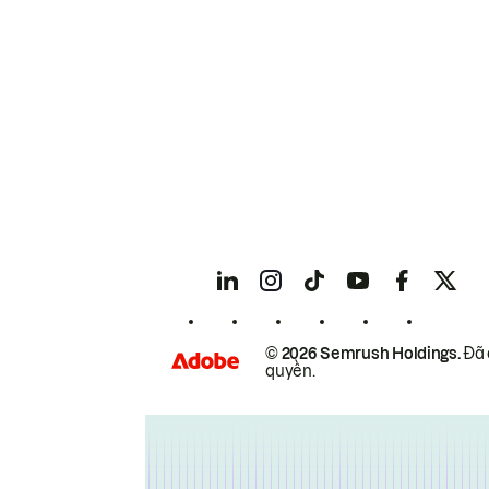
© 2026 Semrush Holdings.
Đã 
quyền.