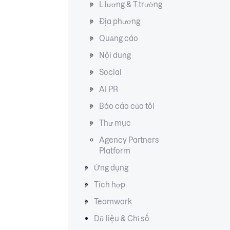
L.lượng & T.trường
Địa phương
Quảng cáo
Nội dung
Social
AI PR
Báo cáo của tôi
Thư mục
Agency Partners
Platform
Ứng dụng
Tích hợp
Teamwork
Dữ liệu & Chỉ số