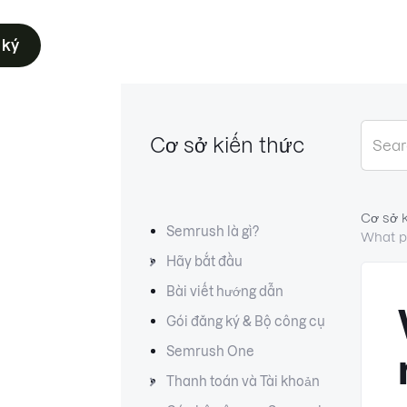
 ký
Cơ sở kiến thức
Cơ sở 
Semrush là gì?
What p
Hãy bắt đầu
Bài viết hướng dẫn
Gói đăng ký & Bộ công cụ
Semrush One
Thanh toán và Tài khoản