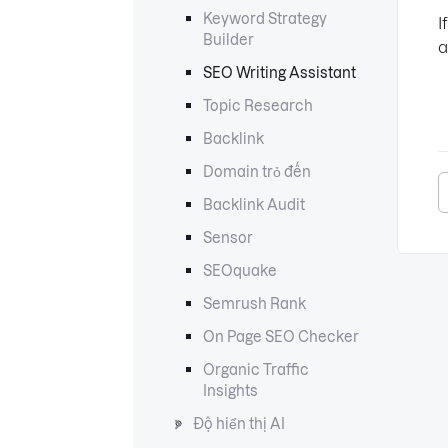
Keyword Strategy
I
Builder
a
SEO Writing Assistant
Topic Research
Backlink
Domain trỏ đến
Backlink Audit
Sensor
SEOquake
Semrush Rank
On Page SEO Checker
Organic Traffic
Insights
Độ hiển thị AI