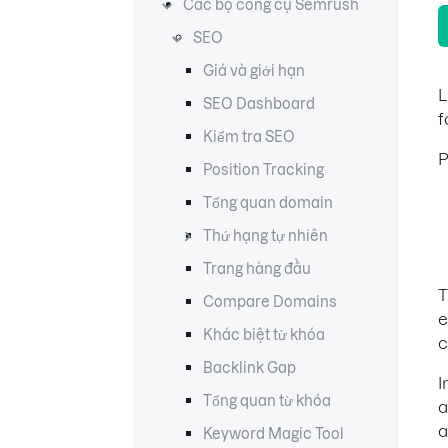
Các bộ công cụ Semrush
SEO
Giá và giới hạn
L
SEO Dashboard
f
Kiểm tra SEO
P
Position Tracking
Tổng quan domain
Thứ hạng tự nhiên
Trang hàng đầu
T
Compare Domains
e
Khác biệt từ khóa
c
Backlink Gap
I
Tổng quan từ khóa
a
a
Keyword Magic Tool