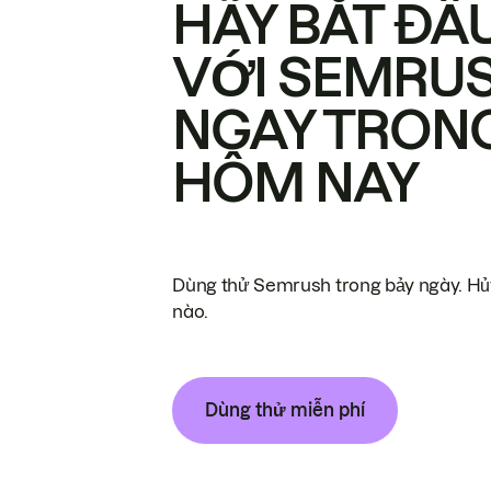
HÃY BẮT ĐẦ
VỚI SEMRU
NGAY TRON
HÔM NAY
Dùng thử Semrush trong bảy ngày. Hủy
nào.
Dùng thử miễn phí