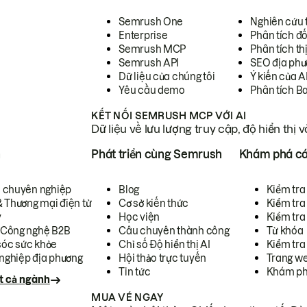
Semrush One
Nghiên cứu 
Enterprise
Phân tích đố
Semrush MCP
Phân tích th
Semrush API
SEO địa phư
Dữ liệu của chúng tôi
Ý kiến của A
Yêu cầu demo
Phân tích B
KẾT NỐI SEMRUSH MCP VỚI AI
Dữ liệu về lưu lượng truy cập, độ hiển thị 
h
Phát triển cùng Semrush
Khám phá cá
ụ chuyên nghiệp
Blog
Kiểm tra 
& Thương mại điện tử
Cơ sở kiến thức
Kiểm tra
y
Học viện
Kiểm tra
 Công nghệ B2B
Câu chuyên thành công
Từ khóa
óc sức khỏe
Chỉ số Độ hiển thị AI
Kiểm tra
nghiệp địa phương
Hội thảo trực tuyến
Trang we
Tin tức
Khám ph
t cả ngành
MUA VÉ NGAY