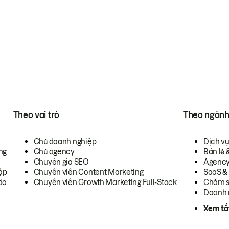
Theo vai trò
Theo ngàn
Chủ doanh nghiệp
Dịch v
ng
Chủ agency
Bán lẻ 
Chuyên gia SEO
Agenc
ập
Chuyên viên Content Marketing
SaaS &
do
Chuyên viên Growth Marketing Full-Stack
Chăm s
Doanh 
Xem tấ