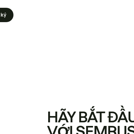
 ký
HÃY BẮT ĐẦ
VỚI SEMRU