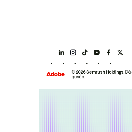
© 2026 Semrush Holdings.
Đã 
quyền.