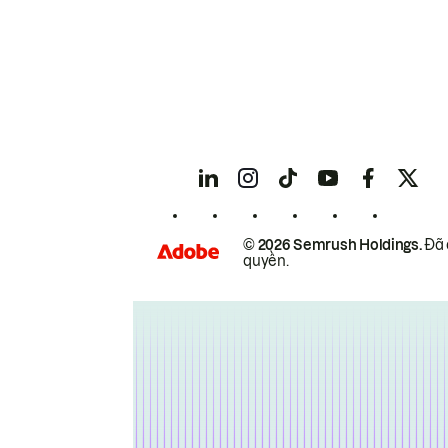
© 2026 Semrush Holdings.
Đã 
quyền.