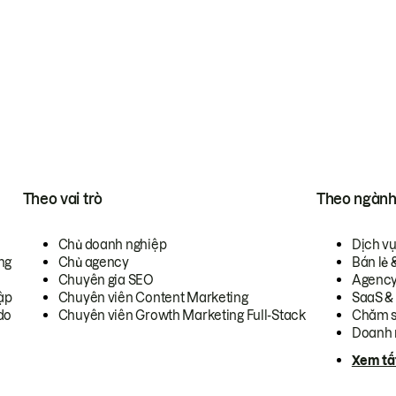
Theo vai trò
Theo ngàn
Chủ doanh nghiệp
Dịch v
ng
Chủ agency
Bán lẻ 
Chuyên gia SEO
Agenc
ập
Chuyên viên Content Marketing
SaaS &
do
Chuyên viên Growth Marketing Full-Stack
Chăm s
Doanh 
Xem tấ