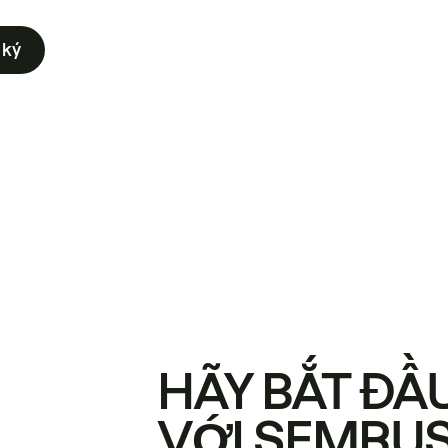
 ký
HÃY BẮT ĐẦ
VỚI SEMRU