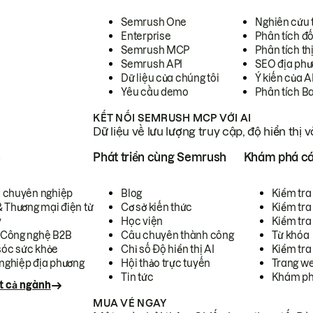
Semrush One
Nghiên cứu 
Enterprise
Phân tích đố
Semrush MCP
Phân tích th
Semrush API
SEO địa phư
Dữ liệu của chúng tôi
Ý kiến của A
Yêu cầu demo
Phân tích B
KẾT NỐI SEMRUSH MCP VỚI AI
Dữ liệu về lưu lượng truy cập, độ hiển thị 
h
Phát triển cùng Semrush
Khám phá cá
ụ chuyên nghiệp
Blog
Kiểm tra 
& Thương mại điện tử
Cơ sở kiến thức
Kiểm tra
y
Học viện
Kiểm tra
 Công nghệ B2B
Câu chuyên thành công
Từ khóa
óc sức khỏe
Chỉ số Độ hiển thị AI
Kiểm tra
nghiệp địa phương
Hội thảo trực tuyến
Trang we
Tin tức
Khám ph
t cả ngành
MUA VÉ NGAY