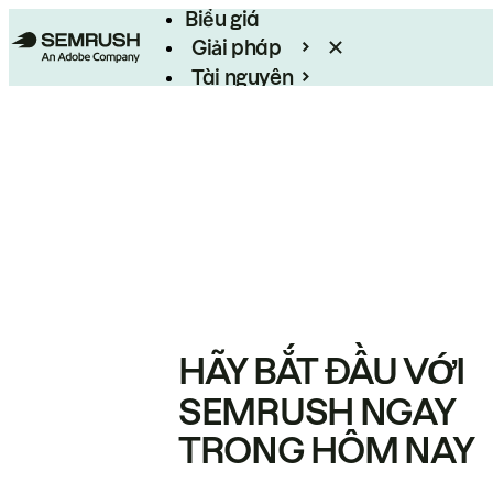
Biểu giá
Giải pháp
Tài nguyên
Enterprise
HÃY BẮT ĐẦU VỚI
SEMRUSH NGAY
TRONG HÔM NAY