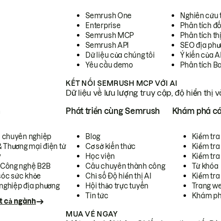
Semrush One
Nghiên cứu 
Enterprise
Phân tích đố
Semrush MCP
Phân tích th
Semrush API
SEO địa phư
Dữ liệu của chúng tôi
Ý kiến của A
Yêu cầu demo
Phân tích B
KẾT NỐI SEMRUSH MCP VỚI AI
Dữ liệu về lưu lượng truy cập, độ hiển thị 
h
Phát triển cùng Semrush
Khám phá cá
ụ chuyên nghiệp
Blog
Kiểm tra 
& Thương mại điện tử
Cơ sở kiến thức
Kiểm tra
y
Học viện
Kiểm tra
 Công nghệ B2B
Câu chuyên thành công
Từ khóa
óc sức khỏe
Chỉ số Độ hiển thị AI
Kiểm tra
nghiệp địa phương
Hội thảo trực tuyến
Trang we
Tin tức
Khám ph
t cả ngành
MUA VÉ NGAY