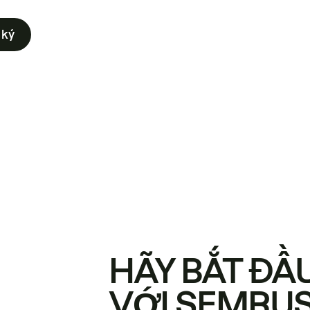
 ký
HÃY BẮT ĐẦ
VỚI SEMRU