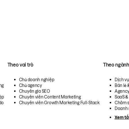
Theo vai trò
Theo ngàn
Chủ doanh nghiệp
Dịch v
ng
Chủ agency
Bán lẻ 
Chuyên gia SEO
Agenc
ập
Chuyên viên Content Marketing
SaaS &
do
Chuyên viên Growth Marketing Full-Stack
Chăm s
Doanh 
Xem tấ