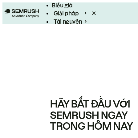
Biểu giá
Giải pháp
Tài nguyên
Enterprise
HÃY BẮT ĐẦU VỚI
SEMRUSH NGAY
TRONG HÔM NAY