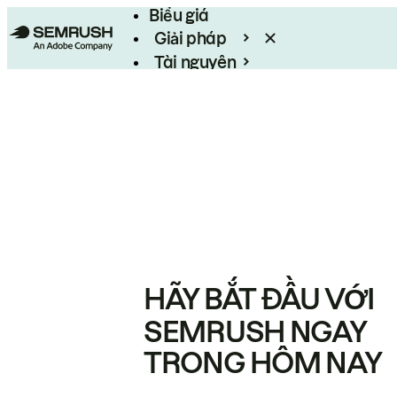
Biểu giá
Giải pháp
Tài nguyên
Enterprise
HÃY BẮT ĐẦU VỚI
SEMRUSH NGAY
TRONG HÔM NAY