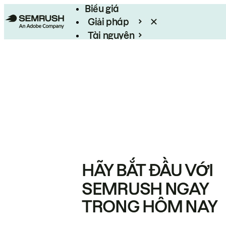
Biểu giá
Giải pháp
Tài nguyên
Enterprise
HÃY BẮT ĐẦU VỚI
SEMRUSH NGAY
TRONG HÔM NAY