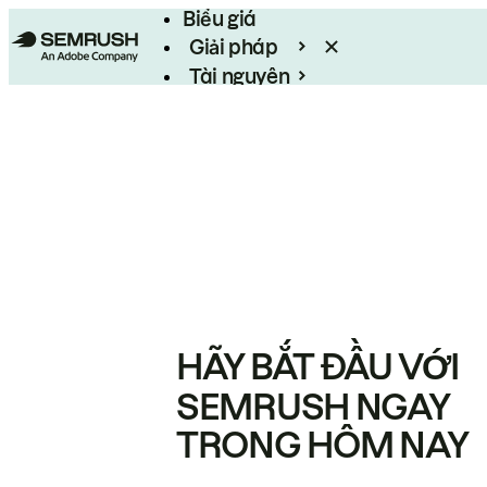
Biểu giá
Giải pháp
Tài nguyên
Enterprise
HÃY BẮT ĐẦU VỚI
SEMRUSH NGAY
TRONG HÔM NAY