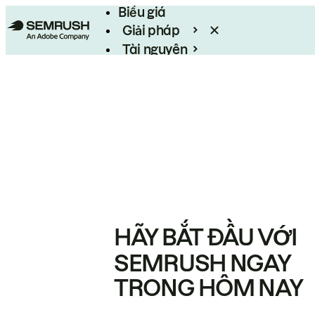
Biểu giá
Giải pháp
Tài nguyên
Enterprise
HÃY BẮT ĐẦU VỚI
SEMRUSH NGAY
TRONG HÔM NAY