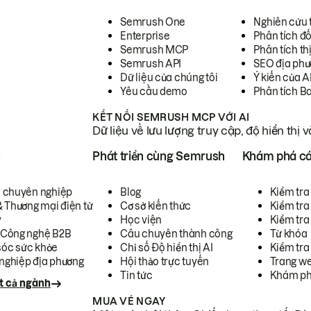
Semrush One
Nghiên cứu 
Enterprise
Phân tích đố
Semrush MCP
Phân tích th
Semrush API
SEO địa phư
Dữ liệu của chúng tôi
Ý kiến của A
Yêu cầu demo
Phân tích B
KẾT NỐI SEMRUSH MCP VỚI AI
Dữ liệu về lưu lượng truy cập, độ hiển thị 
h
Phát triển cùng Semrush
Khám phá cá
ụ chuyên nghiệp
Blog
Kiểm tra 
& Thương mại điện tử
Cơ sở kiến thức
Kiểm tra
y
Học viện
Kiểm tra
 Công nghệ B2B
Câu chuyên thành công
Từ khóa
óc sức khỏe
Chỉ số Độ hiển thị AI
Kiểm tra
nghiệp địa phương
Hội thảo trực tuyến
Trang we
Tin tức
Khám ph
t cả ngành
MUA VÉ NGAY