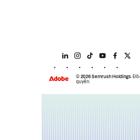
© 2026 Semrush Holdings.
Đã 
quyền.