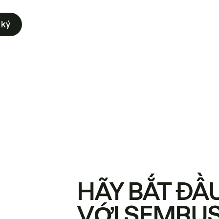
 ký
HÃY BẮT ĐẦ
VỚI SEMRU