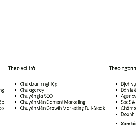
Theo vai trò
Theo ngàn
Chủ doanh nghiệp
Dịch v
ng
Chủ agency
Bán lẻ 
Chuyên gia SEO
Agenc
ập
Chuyên viên Content Marketing
SaaS &
do
Chuyên viên Growth Marketing Full-Stack
Chăm s
Doanh 
Xem tấ