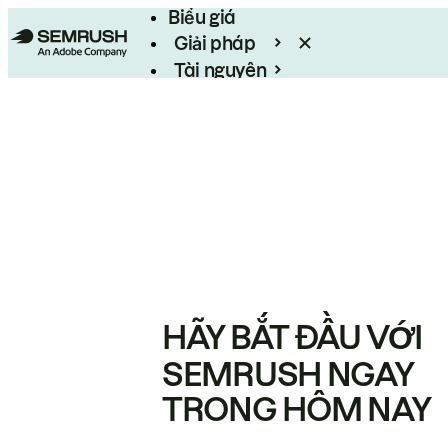
Biểu giá
Giải pháp
Tài nguyên
Enterprise
HÃY BẮT ĐẦU VỚI
SEMRUSH NGAY
TRONG HÔM NAY