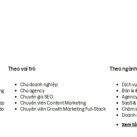
Theo vai trò
Theo ngàn
Chủ doanh nghiệp
Dịch v
ng
Chủ agency
Bán lẻ 
Chuyên gia SEO
Agenc
ập
Chuyên viên Content Marketing
SaaS &
do
Chuyên viên Growth Marketing Full-Stack
Chăm s
Doanh 
Xem tấ