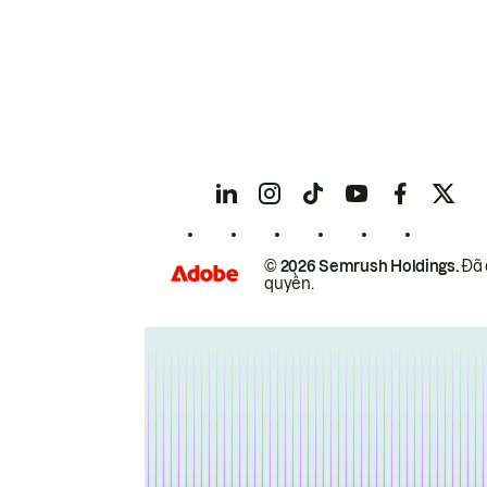
© 2026 Semrush Holdings.
Đã 
quyền.