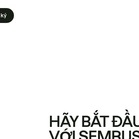
 ký
HÃY BẮT ĐẦ
VỚI SEMRU