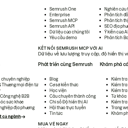
Semrush One
Nghiên cứu 
Enterprise
Phân tích đố
Semrush MCP
Phân tích th
Semrush API
SEO địa phư
Dữ liệu của chúng tôi
Ý kiến của A
Yêu cầu demo
Phân tích B
KẾT NỐI SEMRUSH MCP VỚI AI
Dữ liệu về lưu lượng truy cập, độ hiển thị 
h
Phát triển cùng Semrush
Khám phá cá
ụ chuyên nghiệp
Blog
Kiểm tra 
& Thương mại điện tử
Cơ sở kiến thức
Kiểm tra
y
Học viện
Kiểm tra
 Công nghệ B2B
Câu chuyên thành công
Từ khóa
óc sức khỏe
Chỉ số Độ hiển thị AI
Kiểm tra
nghiệp địa phương
Hội thảo trực tuyến
Trang we
Tin tức
Khám ph
t cả ngành
MUA VÉ NGAY