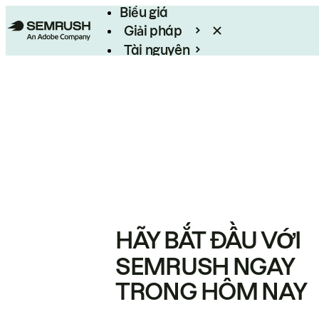
Biểu giá
Giải pháp
Tài nguyên
Enterprise
HÃY BẮT ĐẦU VỚI
SEMRUSH NGAY
TRONG HÔM NAY