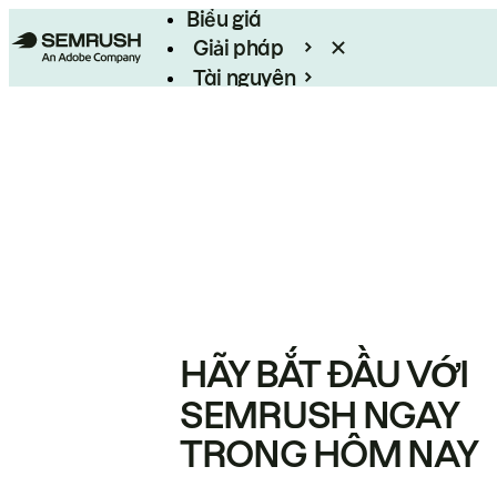
Biểu giá
Giải pháp
Tài nguyên
Enterprise
HÃY BẮT ĐẦU VỚI
SEMRUSH NGAY
TRONG HÔM NAY