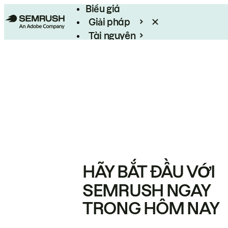
Biểu giá
Giải pháp
Tài nguyên
Enterprise
HÃY BẮT ĐẦU VỚI
SEMRUSH NGAY
TRONG HÔM NAY