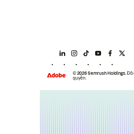
© 2026 Semrush Holdings.
Đã 
quyền.