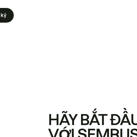
 ký
HÃY BẮT ĐẦ
VỚI SEMRU