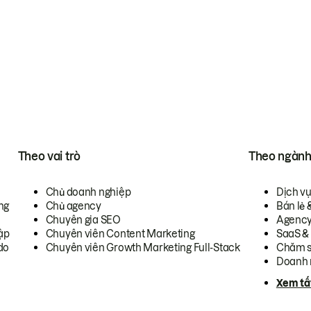
Theo vai trò
Theo ngàn
Chủ doanh nghiệp
Dịch v
ng
Chủ agency
Bán lẻ 
Chuyên gia SEO
Agenc
ập
Chuyên viên Content Marketing
SaaS &
do
Chuyên viên Growth Marketing Full-Stack
Chăm s
Doanh 
Xem tấ