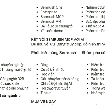
Semrush One
Nghiên cứu 
Enterprise
Phân tích đố
Semrush MCP
Phân tích th
Semrush API
SEO địa phư
Dữ liệu của chúng tôi
Ý kiến của A
Yêu cầu demo
Phân tích B
KẾT NỐI SEMRUSH MCP VỚI AI
Dữ liệu về lưu lượng truy cập, độ hiển thị 
h
Phát triển cùng Semrush
Khám phá cá
ụ chuyên nghiệp
Blog
Kiểm tra 
& Thương mại điện tử
Cơ sở kiến thức
Kiểm tra
y
Học viện
Kiểm tra
 Công nghệ B2B
Câu chuyên thành công
Từ khóa
óc sức khỏe
Chỉ số Độ hiển thị AI
Kiểm tra
nghiệp địa phương
Hội thảo trực tuyến
Trang we
Tin tức
Khám ph
t cả ngành
MUA VÉ NGAY