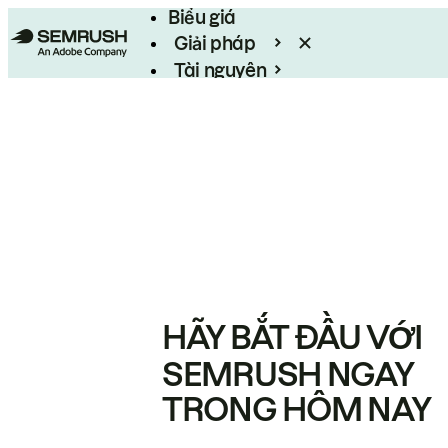
Biểu giá
Giải pháp
Tài nguyên
Enterprise
HÃY BẮT ĐẦU VỚI
SEMRUSH NGAY
TRONG HÔM NAY