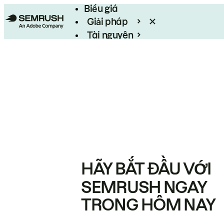
Biểu giá
Giải pháp
Tài nguyên
Enterprise
HÃY BẮT ĐẦU VỚI
SEMRUSH NGAY
TRONG HÔM NAY