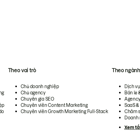
Theo vai trò
Theo ngàn
Chủ doanh nghiệp
Dịch v
ng
Chủ agency
Bán lẻ 
Chuyên gia SEO
Agenc
ập
Chuyên viên Content Marketing
SaaS &
do
Chuyên viên Growth Marketing Full-Stack
Chăm s
Doanh 
Xem tấ