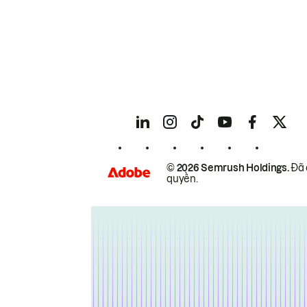
© 2026 Semrush Holdings.
Đã 
quyền.