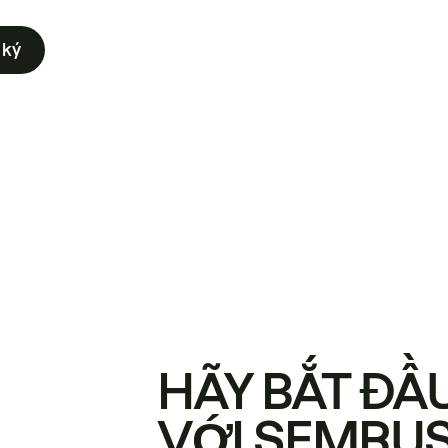
 ký
HÃY BẮT ĐẦ
VỚI SEMRU