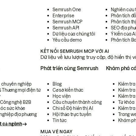
Semrush One
Nghiên cứu 
Enterprise
Phân tích đố
Semrush MCP
Phân tích th
Semrush API
SEO địa phư
Dữ liệu của chúng tôi
Ý kiến của A
Yêu cầu demo
Phân tích B
KẾT NỐI SEMRUSH MCP VỚI AI
Dữ liệu về lưu lượng truy cập, độ hiển thị 
h
Phát triển cùng Semrush
Khám phá cá
ụ chuyên nghiệp
Blog
Kiểm tra 
& Thương mại điện tử
Cơ sở kiến thức
Kiểm tra
y
Học viện
Kiểm tra
 Công nghệ B2B
Câu chuyên thành công
Từ khóa
óc sức khỏe
Chỉ số Độ hiển thị AI
Kiểm tra
nghiệp địa phương
Hội thảo trực tuyến
Trang we
Tin tức
Khám ph
t cả ngành
MUA VÉ NGAY