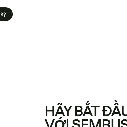
 ký
HÃY BẮT ĐẦ
VỚI SEMRU