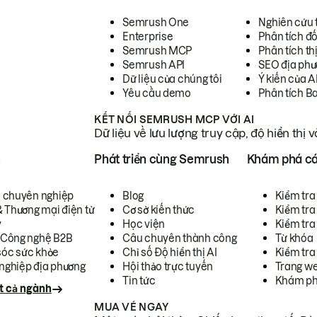
Semrush One
Nghiên cứu 
Enterprise
Phân tích đố
Semrush MCP
Phân tích th
Semrush API
SEO địa phư
Dữ liệu của chúng tôi
Ý kiến của A
Yêu cầu demo
Phân tích B
KẾT NỐI SEMRUSH MCP VỚI AI
Dữ liệu về lưu lượng truy cập, độ hiển thị 
h
Phát triển cùng Semrush
Khám phá cá
ụ chuyên nghiệp
Blog
Kiểm tra 
& Thương mại điện tử
Cơ sở kiến thức
Kiểm tra
y
Học viện
Kiểm tra
 Công nghệ B2B
Câu chuyên thành công
Từ khóa
óc sức khỏe
Chỉ số Độ hiển thị AI
Kiểm tra
nghiệp địa phương
Hội thảo trực tuyến
Trang we
Tin tức
Khám ph
t cả ngành
MUA VÉ NGAY