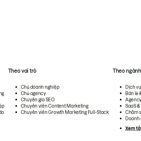
Theo vai trò
Theo ngàn
Chủ doanh nghiệp
Dịch v
ng
Chủ agency
Bán lẻ 
Chuyên gia SEO
Agenc
ập
Chuyên viên Content Marketing
SaaS &
do
Chuyên viên Growth Marketing Full-Stack
Chăm s
Doanh 
Xem tấ