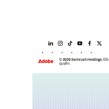
© 2026 Semrush Holdings.
Đã 
quyền.