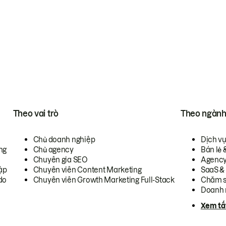
Theo vai trò
Theo ngàn
Chủ doanh nghiệp
Dịch v
ng
Chủ agency
Bán lẻ 
Chuyên gia SEO
Agenc
ập
Chuyên viên Content Marketing
SaaS &
do
Chuyên viên Growth Marketing Full-Stack
Chăm s
Doanh 
Xem tấ