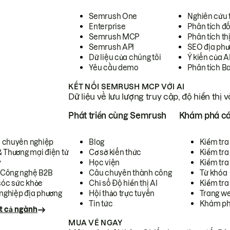
Semrush One
Nghiên cứu 
Enterprise
Phân tích đố
Semrush MCP
Phân tích th
Semrush API
SEO địa phư
Dữ liệu của chúng tôi
Ý kiến của A
Yêu cầu demo
Phân tích B
KẾT NỐI SEMRUSH MCP VỚI AI
Dữ liệu về lưu lượng truy cập, độ hiển thị 
h
Phát triển cùng Semrush
Khám phá cá
ụ chuyên nghiệp
Blog
Kiểm tra 
& Thương mại điện tử
Cơ sở kiến thức
Kiểm tra
y
Học viện
Kiểm tra
 Công nghệ B2B
Câu chuyên thành công
Từ khóa
óc sức khỏe
Chỉ số Độ hiển thị AI
Kiểm tra
nghiệp địa phương
Hội thảo trực tuyến
Trang we
Tin tức
Khám ph
t cả ngành
MUA VÉ NGAY