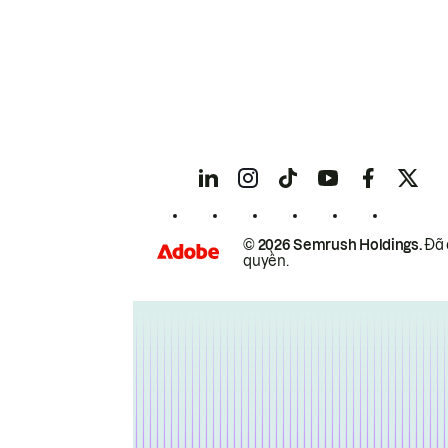
© 2026 Semrush Holdings.
Đã 
quyền.