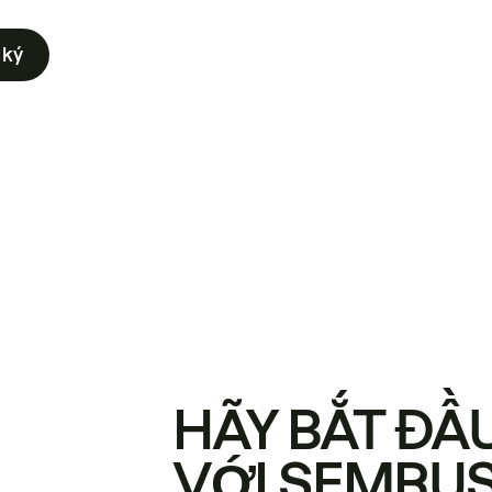
 ký
HÃY BẮT ĐẦ
VỚI SEMRU