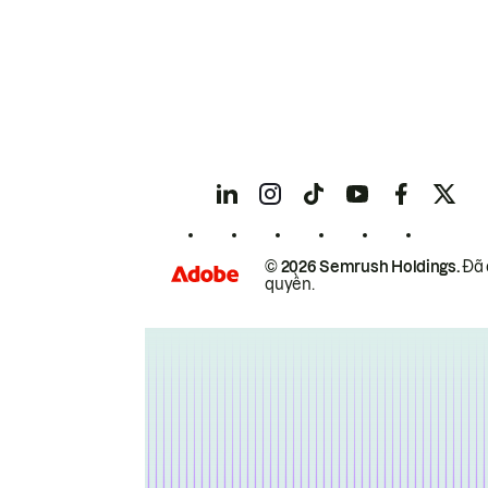
© 2026 Semrush Holdings.
Đã 
quyền.