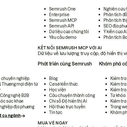
Semrush One
Nghiên cứu 
Enterprise
Phân tích đố
Semrush MCP
Phân tích th
Semrush API
SEO địa phư
Dữ liệu của chúng tôi
Ý kiến của A
Yêu cầu demo
Phân tích B
KẾT NỐI SEMRUSH MCP VỚI AI
Dữ liệu về lưu lượng truy cập, độ hiển thị 
h
Phát triển cùng Semrush
Khám phá cá
ụ chuyên nghiệp
Blog
Kiểm tra 
& Thương mại điện tử
Cơ sở kiến thức
Kiểm tra
y
Học viện
Kiểm tra
 Công nghệ B2B
Câu chuyên thành công
Từ khóa
óc sức khỏe
Chỉ số Độ hiển thị AI
Kiểm tra
nghiệp địa phương
Hội thảo trực tuyến
Trang we
Tin tức
Khám ph
t cả ngành
MUA VÉ NGAY