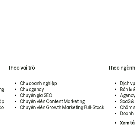
Theo vai trò
Theo ngàn
Chủ doanh nghiệp
Dịch v
ng
Chủ agency
Bán lẻ 
Chuyên gia SEO
Agenc
ập
Chuyên viên Content Marketing
SaaS &
do
Chuyên viên Growth Marketing Full-Stack
Chăm s
Doanh 
Xem tấ