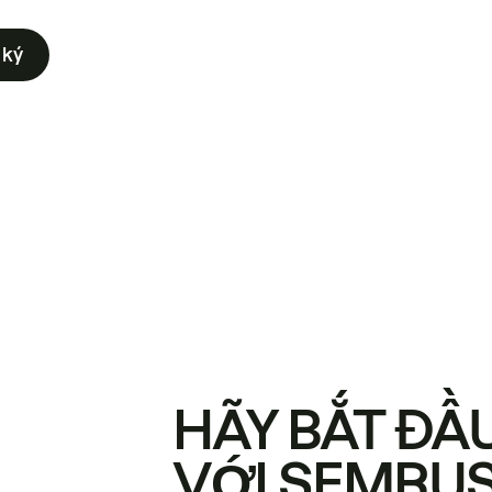
 ký
HÃY BẮT ĐẦ
VỚI SEMRU