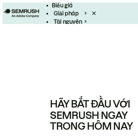
Biểu giá
Giải pháp
Tài nguyên
Enterprise
HÃY BẮT ĐẦU VỚI
SEMRUSH NGAY
TRONG HÔM NAY