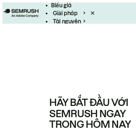
Biểu giá
Giải pháp
Tài nguyên
Enterprise
HÃY BẮT ĐẦU VỚI
SEMRUSH NGAY
TRONG HÔM NAY