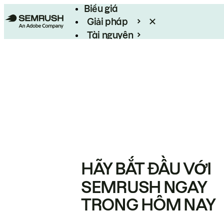
Biểu giá
Giải pháp
Tài nguyên
Enterprise
HÃY BẮT ĐẦU VỚI
SEMRUSH NGAY
TRONG HÔM NAY