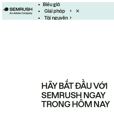
Biểu giá
Giải pháp
Tài nguyên
Enterprise
HÃY BẮT ĐẦU VỚI
SEMRUSH NGAY
TRONG HÔM NAY