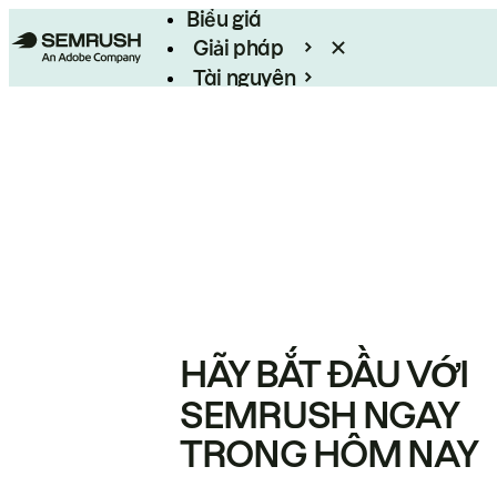
Biểu giá
Giải pháp
Tài nguyên
Enterprise
HÃY BẮT ĐẦU VỚI
SEMRUSH NGAY
TRONG HÔM NAY